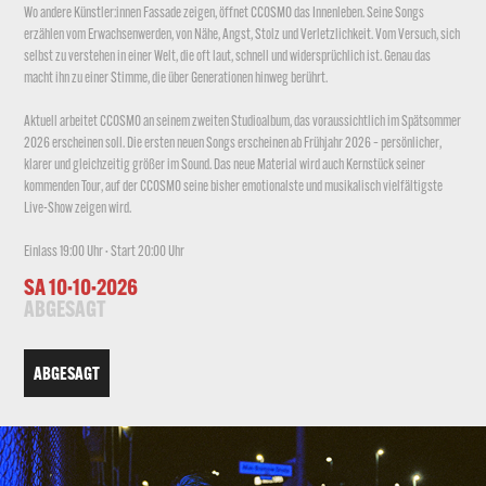
Wo andere Künstler:innen Fassade zeigen, öffnet CCOSMO das Innenleben. Seine Songs
erzählen vom Erwachsenwerden, von Nähe, Angst, Stolz und Verletzlichkeit. Vom Versuch, sich
selbst zu verstehen in einer Welt, die oft laut, schnell und widersprüchlich ist. Genau das
macht ihn zu einer Stimme, die über Generationen hinweg berührt.
Aktuell arbeitet CCOSMO an seinem zweiten Studioalbum, das voraussichtlich im Spätsommer
2026 erscheinen soll. Die ersten neuen Songs erscheinen ab Frühjahr 2026 – persönlicher,
klarer und gleichzeitig größer im Sound. Das neue Material wird auch Kernstück seiner
kommenden Tour, auf der CCOSMO seine bisher emotionalste und musikalisch vielfältigste
Live-Show zeigen wird.
Einlass 19:00 Uhr · Start 20:00 Uhr
SA 10·10·2026 
ABGESAGT
ABGESAGT