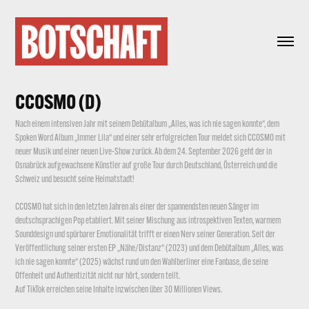
CCOSMO (D)
Nach einem intensiven Jahr mit seinem Debütalbum „Alles, was ich nie sagen konnte“, dem
Spoken Word Album „Immer Lila“ und einer sehr erfolgreichen Tour meldet sich CCOSMO mit
neuer Musik und einer neuen Live-Show zurück. Ab dem 24. September 2026 geht der in
Osnabrück aufgewachsene Künstler auf große Tour durch Deutschland, Österreich und die
Schweiz und besucht seine Heimatstadt!
CCOSMO hat sich in den letzten Jahren als einer der spannendsten neuen Sänger im
deutschsprachigen Pop etabliert. Mit seiner Mischung aus introspektiven Texten, warmem
Sounddesign und spürbarer Emotionalität trifft er einen Nerv seiner Generation. Seit der
Veröffentlichung seiner ersten EP „Nähe/Distanz“ (2023) und dem Debütalbum „Alles, was
ich nie sagen konnte“ (2025) wächst rund um den Wahlberliner eine Fanbase, die seine
Offenheit und Authentizität nicht nur hört, sondern teilt.
Auf TikTok erreichen seine Inhalte inzwischen über 30 Millionen Views.