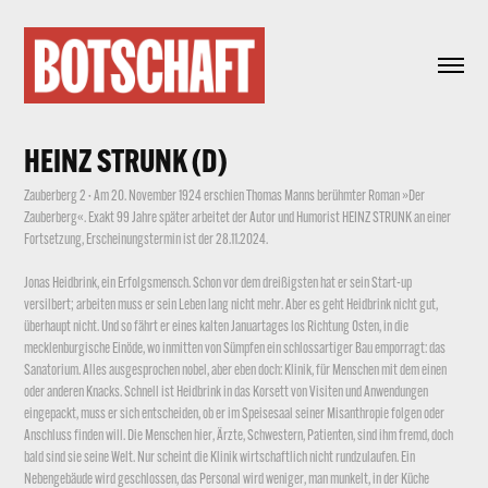
HEINZ STRUNK (D)
Zauberberg 2 · Am 20. November 1924 erschien Thomas Manns berühmter Roman »Der
Zauberberg«. Exakt 99 Jahre später arbeitet der Autor und Humorist HEINZ STRUNK an einer
Fortsetzung, Erscheinungstermin ist der 28.11.2024.
Jonas Heidbrink, ein Erfolgsmensch. Schon vor dem dreißigsten hat er sein Start-up
versilbert; arbeiten muss er sein Leben lang nicht mehr. Aber es geht Heidbrink nicht gut,
überhaupt nicht. Und so fährt er eines kalten Januartages los Richtung Osten, in die
mecklenburgische Einöde, wo inmitten von Sümpfen ein schlossartiger Bau emporragt: das
Sanatorium. Alles ausgesprochen nobel, aber eben doch: Klinik, für Menschen mit dem einen
oder anderen Knacks. Schnell ist Heidbrink in das Korsett von Visiten und Anwendungen
eingepackt, muss er sich entscheiden, ob er im Speisesaal seiner Misanthropie folgen oder
Anschluss finden will. Die Menschen hier, Ärzte, Schwestern, Patienten, sind ihm fremd, doch
bald sind sie seine Welt. Nur scheint die Klinik wirtschaftlich nicht rundzulaufen. Ein
Nebengebäude wird geschlossen, das Personal wird weniger, man munkelt, in der Küche