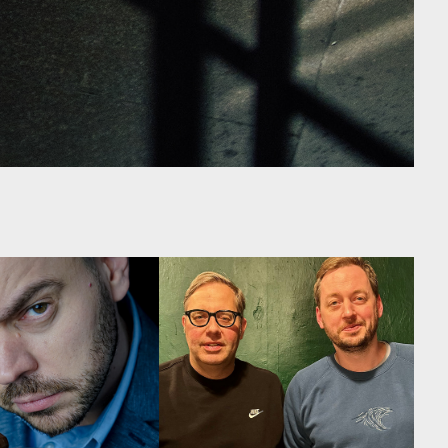
ILLER (D)
11 FREUNDE LIVE (D)
26
DO 17·12·2026