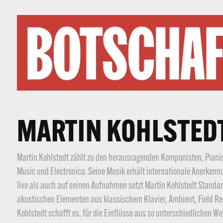
MARTIN KOHLSTEDT
Martin Kohlstedt zählt zu den herausragenden Komponisten, Pianis
Music und Electronica. Seine Musik erhält internationale Anerkennu
live als auch auf seinen Aufnahmen setzt Martin Kohlstedt Standar
akustischen Elementen aus klassischem Klavier, Ambient, Field
Kohlstedt schafft es, für die Einflüsse aus so unterschiedlichen W