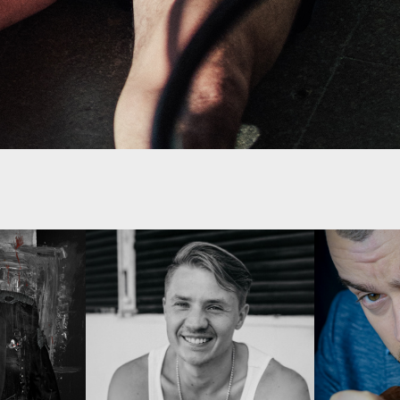
RICHARD CWIERTNIA (D)
NIKITA M
FR 23·10·2026
FR 09·04·20