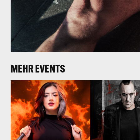
MEHR EVENTS
PARSHAD (D)
ASP (D)
FR 27·11·2026
FR  25·09·2026