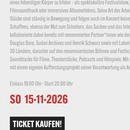
einen lebendigen Körper zu bilden – als spektakuläre Festivalshow,
Filmsoundtrack oder immersives Albumerlebnis. Seine Art des Arbe
Stücke sind ständig in Bewegung und folgen auch im Konzert keiner
Schaffens, ebenso der Mut zum Scheitern, das Suchen und das Int
kollaborierte dabei bereits mit renommierten Partner*innen wie d
Douglas Dare, Sudan Archives und Henrik Schwarz sowie mit Labels 
30 Ländern, darunter auf den renommiertesten Bühnen und Festiva
Soundtracks für Filme, Theaterstücke, Podcasts und Hörspiele. Mit 
mit einem eigenen Aufforstungsprojekt seiner Verantwortung als Art
Einlass 19:00 Uhr · Start 20:00 Uhr
SO  15·11·2026
TICKET KAUFEN!