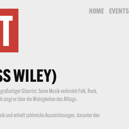
HOME
EVENT
SS WILEY)
oßartiger Gitarrist. Seine Musik verbindet Folk, Rock,
singt er über die Widrigkeiten des Alltags.
sik und erhielt zahlreiche Auszeichnungen, darunter den