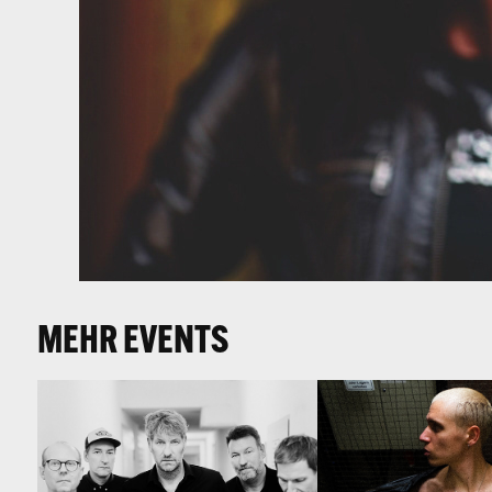
MEHR EVENTS
KETTCAR (D)
$OHO BANI + Gb
FRYTZ (OPEN AI
SA 18·01·2025
FR 25·07·2025