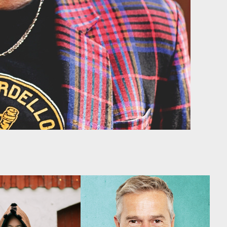
AND FESTIVAL 
DIRK STEFFENS (D)
CK - AMMAR 
SA 14·03·2026