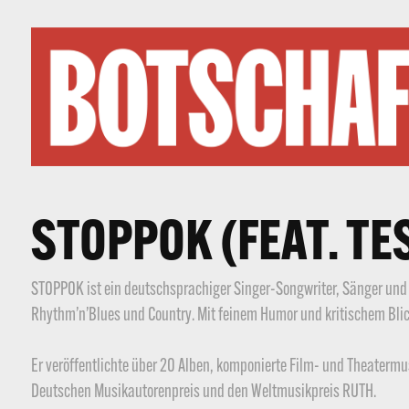
STOPPOK (FEAT. TE
STOPPOK ist ein deutschsprachiger Singer-Songwriter, Sänger und gr
Rhythm’n’Blues und Country. Mit feinem Humor und kritischem Blick 
Er veröffentlichte über 20 Alben, komponierte Film- und Theatermu
Deutschen Musikautorenpreis und den Weltmusikpreis RUTH.