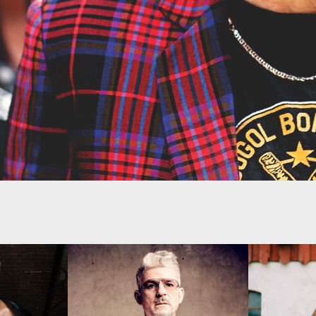
R + 
HEINZ STRUNK (D)
MORGENL
R)
OSNABRÜ
FR 13·12·2014
808