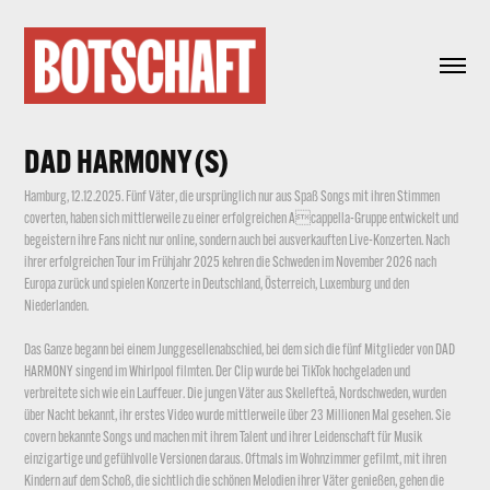
DAD HARMONY (S)
Hamburg, 12.12.2025. Fünf Väter, die ursprünglich nur aus Spaß Songs mit ihren Stimmen
coverten, haben sich mittlerweile zu einer erfolgreichen Acappella-Gruppe entwickelt und
begeistern ihre Fans nicht nur online, sondern auch bei ausverkauften Live-Konzerten. Nach
ihrer erfolgreichen Tour im Frühjahr 2025 kehren die Schweden im November 2026 nach
Europa zurück und spielen Konzerte in Deutschland, Österreich, Luxemburg und den
Niederlanden.
Das Ganze begann bei einem Junggesellenabschied, bei dem sich die fünf Mitglieder von DAD
HARMONY singend im Whirlpool filmten. Der Clip wurde bei TikTok hochgeladen und
verbreitete sich wie ein Lauffeuer. Die jungen Väter aus Skellefteå, Nordschweden, wurden
über Nacht bekannt, ihr erstes Video wurde mittlerweile über 23 Millionen Mal gesehen. Sie
covern bekannte Songs und machen mit ihrem Talent und ihrer Leidenschaft für Musik
einzigartige und gefühlvolle Versionen daraus. Oftmals im Wohnzimmer gefilmt, mit ihren
Kindern auf dem Schoß, die sichtlich die schönen Melodien ihrer Väter genießen, gehen die