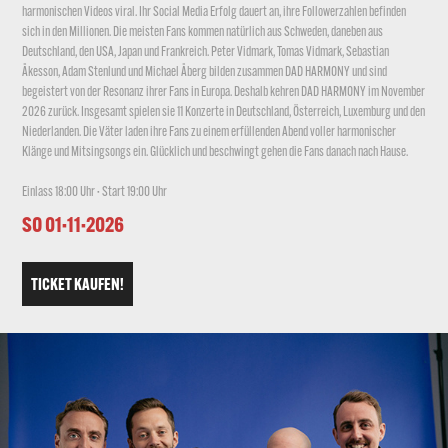
harmonischen Videos viral. Ihr Social Media Erfolg dauert an, ihre Followerzahlen befinden
sich in den Millionen. Die meisten Fans kommen natürlich aus Schweden, daneben aus
Deutschland, den USA, Japan und Frankreich. Peter Vidmark, Tomas Vidmark, Sebastian
Åkesson, Adam Stenlund und Michael Åberg bilden zusammen DAD HARMONY und sind
begeistert von der Resonanz ihrer Fans in Europa. Deshalb kehren DAD HARMONY im November
2026 zurück. Insgesamt spielen sie 11 Konzerte in Deutschland, Österreich, Luxemburg und den
Niederlanden. Die Väter laden ihre Fans zu einem erfüllenden Abend voller harmonischer
Klänge und Mitsingsongs ein. Glücklich und beschwingt gehen die Fans danach nach Hause.
Einlass 18:00 Uhr · Start 19:00 Uhr
SO 01·11·2026
TICKET KAUFEN!