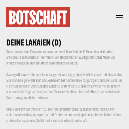
DEINE LAKAIEN (D)
Deine Lakaien sind Alexander Veljanov und Ernst Horn. Seit sie 1985 aufeinandertrafen,
arbeiten sie konsequent an ihrer Vision von elektronischer avantgardistischer Musik und
lehnen es dabei ab, sich stilistisch einschränken zu lassen.
Das enge Darkwave-Korsett der Anfangszeit wird zügig abgestreift. Fusionen mit klassischer
Musik und die generelle Lust am Experiment bestimmen den einzigartigen Sound der Band. Der
eigene Anspruch an Deine Lakaien-Konzerte besteht darin, sich nicht zu wiederholen, sondern
unerprobte Settings zu finden, um den Charakter der Band stets aufs Neue in verschiedensten
Schattierungen schillern zu lassen.
Ob als Band mit Gastmusikern, zu zweit mit präpariertem Flügel, minimalistisch nur mit
elektronischen Klangerzeugern, ob mit Orchester und in audiophliem Ambiente: Deine Lakaien
sind ein überraschender Solitär in der deutschen Musiklandschaft.